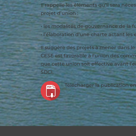
Il rappelle les éléments qu’il sera néce
projet d’union :
• les modalités de gouvernance de la
• l’élaboration d’une charte actant les
Il suggère des projets à mener dans le c
CESE est favorable à l’union des com
que cette union soit effective avant l’
SDCI.
Télécharger la publication en