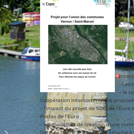
Le do
L’impa
Terri
sur :
• Les 
• Les
• Les
Inte
• Les
– le 
Coopération Intercommunale proposé p
– l’impact du projet de SDCI de l’Eur
Portes de l’Eure
– les modalités de création d’une co
Dans ce cadre, le CESE s’est attaché à 