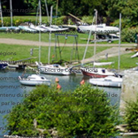
cument rappelle :
ct de la loi dite de Nouvelle Organisation
toriale de la République (NOTRe) du 7 août 2015
régions
 départements
 Établissements Publics de Coopérations
rcommunales
 communes
contenu du projet de Schéma Départemental de
ar le préfet pour le département de l’Eure
e sur la communauté d’Agglomération des
mmune nouvelle
mener une réflexion propre à éclairer les élus