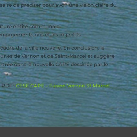
ssaire de préciser pour avoir une vision claire du
 future entité communale
 engagements pris et les objectifs
adre de la ville nouvelle. En conclusion, le
munes de Vernon et de Saint-Marcel et suggère
entrée dans la nouvelle CAPE dessinée par le
 PDF :
CESE CAPE – Fusion Vernon St Marcel