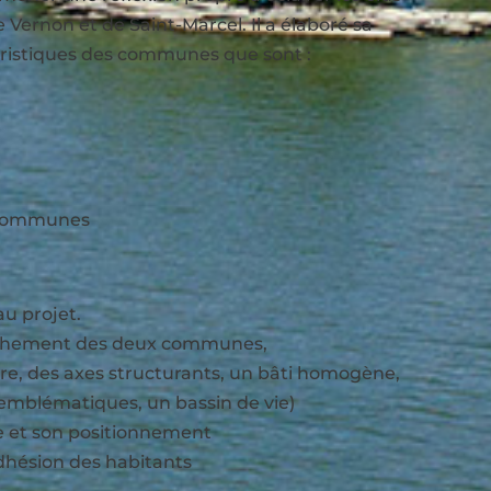
Vernon et de Saint-Marcel. Il a élaboré sa
téristiques des communes que sont :
x communes
au projet.
prochement des deux communes,
toire, des axes structurants, un bâti homogène,
x emblématiques, un bassin de vie)
ire et son positionnement
adhésion des habitants