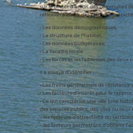
sur le projet d’union des communes de 
réflexion à partir des éléments carac
• Les données démographiques,
• La structure de l’habitat,
• Les données budgétaires,
• La fiscalité locale
• Les forces et les faiblesses des deu
Il a essayé d’identifier :
• Les freins générateurs de résistance 
• Les facteurs d’intérêt pour le rap
• Ce qui caractérise une ville (une his
des espaces publics, des sites ou lieu
– les facteurs d’attractivité du territo
– les facteurs permettant d’obtenir l’