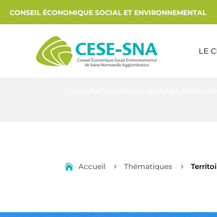
CONSEIL ÉCONOMIQUE SOCIAL ET ENVIRONNEMENTAL
LE 
Conseil économique social et environ
Accueil
Thématiques
Territo
5
5