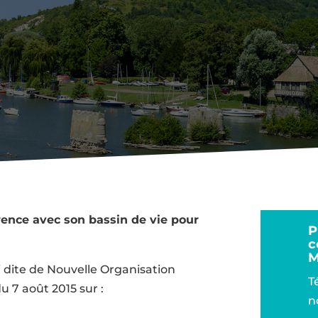
5
Commandes de SNA
,
Documents de référence
,
Etud
érence avec son bassin de vie pour
P
c
M
i dite de Nouvelle Organisation
T
u 7 août 2015 sur :
n