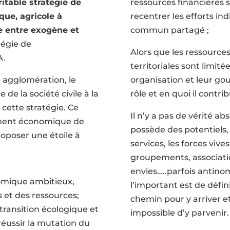
itable stratégie de
ressources financières s
ue, agricole à
recentrer les efforts ind
rée entre exogène et
commun partagé ;
atégie de
Alors que les ressources
A.
territoriales sont limité
e agglomération, le
organisation et leur g
de la société civile à la
rôle et en quoi il contri
 cette stratégie. Ce
Il n’y a pas de vérité a
ement économique de
possède des potentiels, 
roposer une étoile à
services, les forces vives
groupements, associatio
envies…..parfois antino
mique ambitieux,
l’important est de défini
 et des ressources;
chemin pour y arriver et 
 transition écologique et
impossible d’y parvenir.
 réussir la mutation du