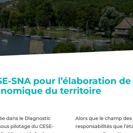
15 Juin 2018
Actualités
,
Éditos
E-SNA pour l’élaboration de 
omique du territoire
ée dans le Diagnostic
Alors que le champ des m
 sous pilotage du CESE-
responsabilités que l’éta