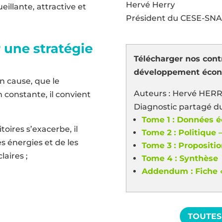
Hervé Herry
ueillante, attractive et
Président du CESE-SNA
 une stratégie
Télécharger nos cont
développement éco
n cause, que le
Auteurs : Hervé HERR
 constante, il convient
Diagnostic partagé du
Tome 1 : Données é
toires s’exacerbe, il
Tome 2 : Politique 
s énergies et de les
Tome 3 : Propositi
laires ;
Tome 4 : Synthèse
Addendum : Fiche «
TOUTES