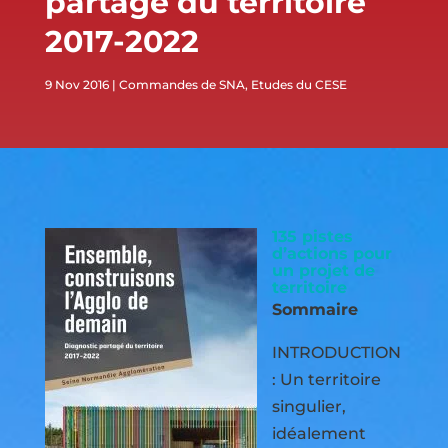
partagé du territoire
2017-2022
9 Nov 2016
Commandes de SNA
,
Etudes du CESE
135 pistes
d’actions pour
un projet de
territoire
Sommaire
INTRODUCTION
: Un territoire
singulier,
idéalement